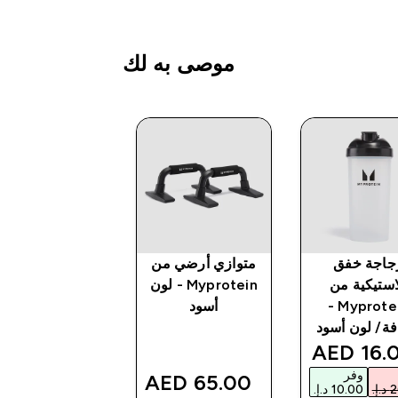
موصى به لك
جاجة خفق
متوازي أرضي من
طقم حصيرة وعج
استيكية من
Myprotein - لون
تمارين البطن م
Myprotein -
أسود
Myprotein
ة/ لون أسود
أسود
discounted pri
16.00 
وفر
56.00 AED‎
65.00 AED‎