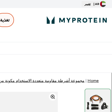
AR |
تغيير
تغذية
الأكثر مبيعاً
ter
⌄
توصيل مجاني إبتداء من ٢٥٠ درهم | ٣٠٠ ريال
Home
مجموعة أشرطة مقاومة متعددة الاستخدام مكونة من 11 قطعة من Myprotein - متعدد