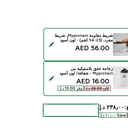
شريط مقاومة Myprotein، شريط
مفرد، (23-54 كجم) - لون أسود
المنتج - شريط مقاومة Myprotein، شريط مفرد، (23-54 كجم) - لون أسود
56.00 AED‎
زجاجة خفق بلاستيكية من
Myprotein - شفافة/ لون أسود
ذا المنتج - زجاجة خفق بلاستيكية من Myprotein - شفافة/ لون أسود
discounted price
16.00 AED‎
كان ‏26.00 د.إ.‏‎
وفر ‏10.00 د.إ.‏‎
:
٢٣٨٫٠٠ د.إ.‏‎
أضف هذه إلى روتينك
Save ١٠٫٠٠ د.إ.‏‎