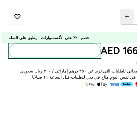
خصم ٢٠٪ على الأكسسوارات - يطبق على السلة
166.0
أضف إلى الحقيبة
لبات التي تزيد عن ٢٥٠ درهم إماراتي / ٣٠٠ ريال سعودي
ي نفس اليوم متاح في دبي للطلبات قبل الساعة ١١ صباحًا