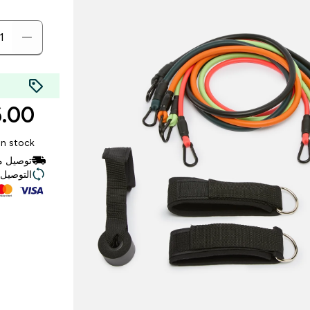
0 AED‎
In stock
توصيل مجاني للط
التوصيل ف