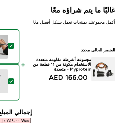
غالبًا ما يتم شراؤه معًا
أكمل مجموعتك بمنتجات تعمل بشكل أفضل معًا
تحديد هذا 
العنصر الحالي محدد
مجموعة أشرطة مقاومة متعددة
الاستخدام مكونة من 11 قطعة من
Myprotein - متعددة
166.00 AED‎
تحديد ه
إجمالي المبلغ
Was ٢٤٨٫٠٠ د.إ.‏‎