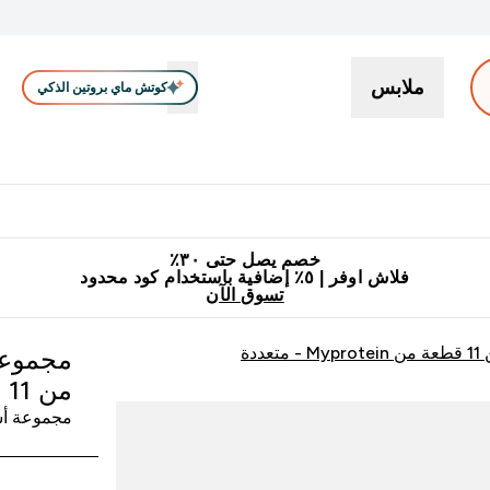
ملابس
كوتش ماي بروتين الذكي
بروتين
سناكات ووجبات خفيفة
كرياتين
فيتامين
نباتي
اكسسوا
En بروتين submenu
جميع منتجات ماي بروتين مناسبة للحلال
٥٪ إضافية مع زجاجة مجانية على طلبك الأول
خصم يصل حتى ٣٠٪
فلاش اوفر | ٥٪ إضافية باستخدام كود محدود
تسوق الآن
ة
مجموعة
من 11 قطعة من Myprotein
مجموعة أش