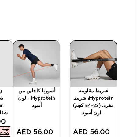
من
شريط مقاومة
أسورتا كاحلين من
ز
، شريط
Myprotein، شريط
Myprotein - لون
بل
16 كجم)
مفرد، (23-54 كجم)
أسود
يعي
- لون أسود
شفاف
ce
AED‎
كان
56.00 AED‎
56.00 AED‎