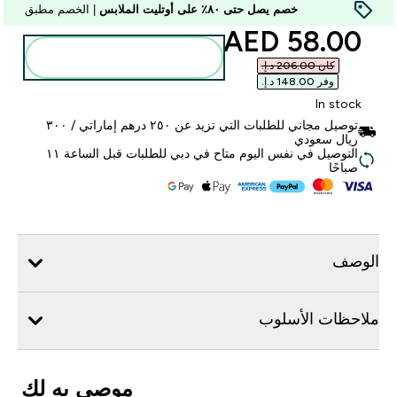
خصم يصل حتى ٨٠٪ على أوتليت الملابس
| الخصم مطبق
discounted price
58.00 AED‎
أضف إلى الحقيبة
كان ‏206.00 د.إ.‏‎
وفر ‏148.00 د.إ.‏‎
In stock
توصيل مجاني للطلبات التي تزيد عن ٢٥٠ درهم إماراتي / ٣٠٠
ريال سعودي
التوصيل في نفس اليوم متاح في دبي للطلبات قبل الساعة ١١
صباحًا
الوصف
ملاحظات الأسلوب
موصى به لك