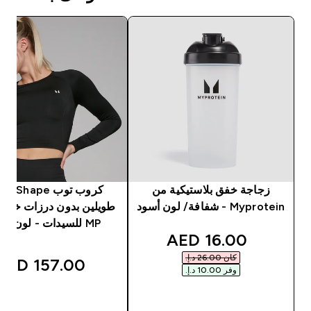
زجاجة خفق بلاستيكية من
كروب توب ape
Myprotein - شفافة/ لون أسود
طويلين بدون درزات خياط
MP للسيدات - لون أسود
discounted price
16.00 AED‎
كان ‏26.00 د.إ.‏‎
157.00 AED‎
وفر ‏10.00 د.إ.‏‎
شراء سريع
شراء سريع