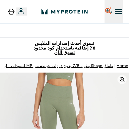
٥٪ إضافية مع زجاجة مجانية على طلبك الأول
تسوق أحدث إصدارات الملابس
٥٪ إضافية باستخدام كود محدود
تسوق الآن
Home
طماق Shape بطول 7/8 بدون درزات خياطة من MP للسيدات - لون رمادي سماوي