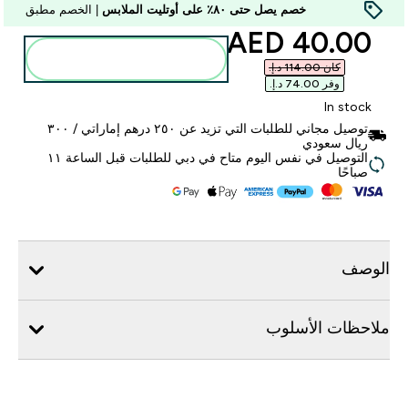
خصم يصل حتى ٨٠٪ على أوتليت الملابس
| الخصم مطبق
discounted price
40.00 AED‎
أضف إلى الحقيبة
كان ‏114.00 د.إ.‏‎
وفر ‏74.00 د.إ.‏‎
In stock
توصيل مجاني للطلبات التي تزيد عن ٢٥٠ درهم إماراتي / ٣٠٠
ريال سعودي
التوصيل في نفس اليوم متاح في دبي للطلبات قبل الساعة ١١
صباحًا
الوصف
ملاحظات الأسلوب