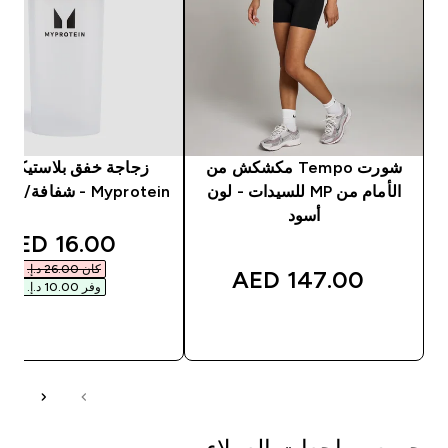
شورت Tempo مكشكش من
زجاجة خفق بلاستيكية 
الأمام من MP للسيدات - لون
Myprotein - شفافة/ لون أسود
أسود
unted price
16.00 AED‎
كان ‏26.00 د.إ.‏‎
147.00 AED‎
وفر ‏10.00 د.إ.‏‎
شراء سريع
شراء سريع