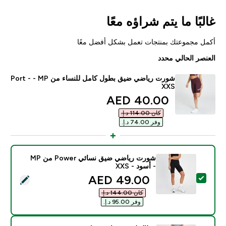
غالبًا ما يتم شراؤه معًا
أكمل مجموعتك بمنتجات تعمل بشكل أفضل معًا
العنصر الحالي محدد
شورت رياضي ضيق بطول كامل للنساء من MP ‏- Port -
XXS
discounted price
40.00 AED‎
كان ‏114.00 د.إ.‏‎
وفر ‏74.00 د.إ.‏‎
شورت رياضي ضيق نسائي Power من MP
- أسود - XXS
discounted price
49.00 AED‎
تحديد هذا المنتج - شورت رياضي ضيق نسائي Power من MP - أسود - XXS
كان ‏144.00 د.إ.‏‎
وفر ‏95.00 د.إ.‏‎