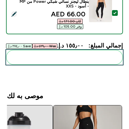
بنطال ليجنز نسائي شبكي Power من MP
- أسود - XXS
discounted price
66.00 AED‎
تحديد هذا المنتج - بنطال ليجنز نسائي شبكي Power من MP - أسود - XXS
كان ‏171.00 د.إ.‏‎
وفر ‏105.00 د.إ.‏‎
إجمالي المبلغ:
١٥٥٫٠٠ د.إ.‏‎
Was ٤٢٩٫٠٠ د.إ.‏‎
Save ٢٧٤٫٠٠ د.إ.‏‎
أضف هذه إلى روتينك
موصى به لك