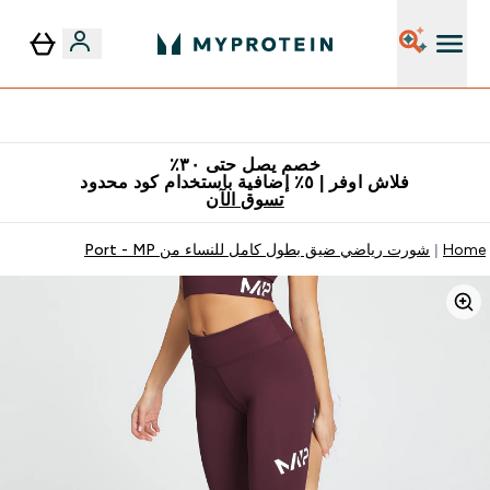
٥٪ إضافية مع زجاجة مجانية على طلبك الأول
خصم يصل حتى ٣٠٪
فلاش اوفر | ٥٪ إضافية باستخدام كود محدود
تسوق الآن
Home
شورت رياضي ضيق بطول كامل للنساء من MP ‏- Port