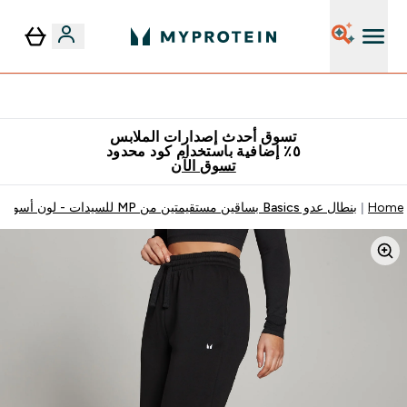
٥٪ إضافية مع زجاجة مجانية على طلبك الأول
تسوق أحدث إصدارات الملابس
٥٪ إضافية باستخدام كود محدود
تسوق الآن
Home
بنطال عدو Basics بساقين مستقيمتين من MP للسيدات - لون أسود