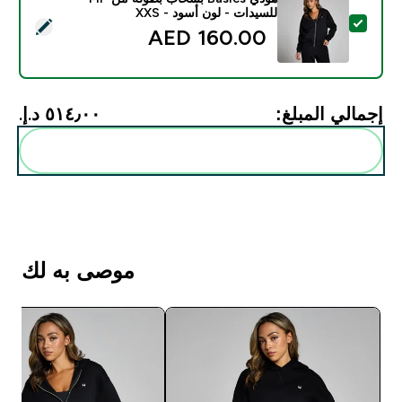
للسيدات - لون أسود - XXS
تحديد هذا المنتج - هودي Basics بسحّاب بطوله من MP للسيدات - لون أسود - XXS
160.00 AED‎
إجمالي المبلغ:
٥١٤٫٠٠ د.إ.‏‎
أضف هذه إلى روتينك
موصى به لك