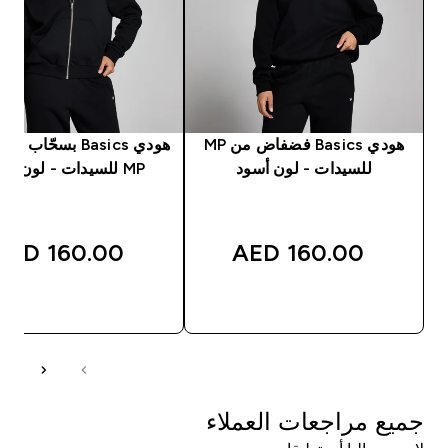
هودي Basics فضفاض من MP
هودي Basics بسحّاب
للسيدات - لون أسود
MP للسيدات - لون أسود
160.00 AED‎
160.00 AED‎
شراء سريع
شراء سريع
جميع مراجعات العملاء