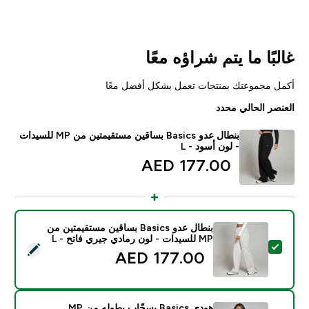
غالبًا ما يتم شراؤه معًا
أكمل مجموعتك بمنتجات تعمل بشكل أفضل معًا
العنصر الحالي محدد
بنطال عدو Basics بساقين مستقيمتين من MP للسيدات
- لون أسود - L
177.00 AED‎
بنطال عدو Basics بساقين مستقيمتين من
MP للسيدات - لون رمادي جيري فاتح - L
تحديد هذا المنتج - بنطال عدو Basics بساقين مستقيمتين من MP للسيدات - لون رمادي جيري فاتح - L
177.00 AED‎
هودي Basics بسحّاب بطوله من MP