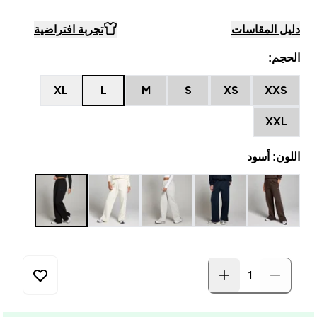
دليل المقاسات
تجربة افتراضية
الحجم:
XL
L
M
S
XS
XXS
XXL
اللون: أسود