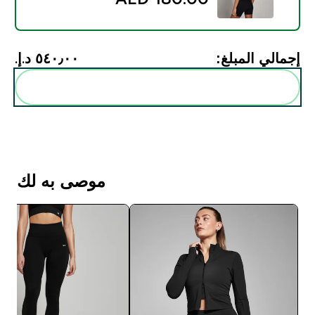
إجمالي المبلغ:
٥٤٠٫٠٠ د.إ.‏‎
أضف هذه إلى روتينك
موصى به لك