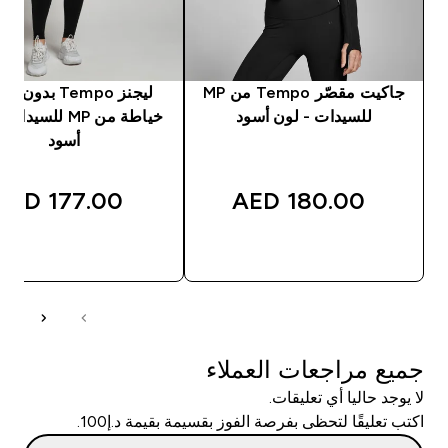
جاكيت مقصّر Tempo من MP
ليجنز Tempo بدون
للسيدات - لون أسود
خياطة من MP للسيد
أسود
177.00 AED‎
180.00 AED‎
شراء سريع
شراء سريع
جميع مراجعات العملاء
لا يوجد حاليا أي تعليقات.
اكتب تعليقًا لتحظى بفرصة الفوز بقسيمة بقيمة د.إ100.