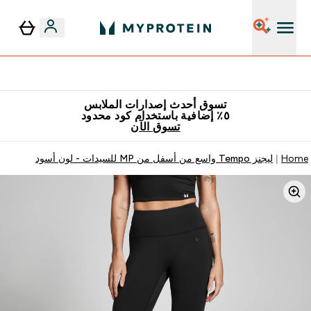
٥٪ إضافية مع زجاجة مجانية على طلبك الأول
تسوق أحدث إصدارات الملابس
٥٪ إضافية باستخدام كود محدود
تسوق الآن
Home
ليجنز Tempo واسع من أسفل من MP للسيدات - لون أسود