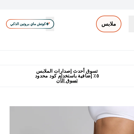
ملابس
كوتش ماي بروتين الذكي
ملابس الرجال
ملابس النساء
اكسسوارات
تصفية الملابس
Enter ملابس الرجال submenu
Enter ملابس النساء submenu
Enter اكسسوارات submenu
⌄
⌄
⌄
جميع منتجات ماي بروتين مناسبة للحلال
٥٪ إضافية مع زجاجة مجانية على طلبك الأول
تسوق أحدث إصدارات الملابس
٥٪ إضافية باستخدام كود محدود
تسوق الآن