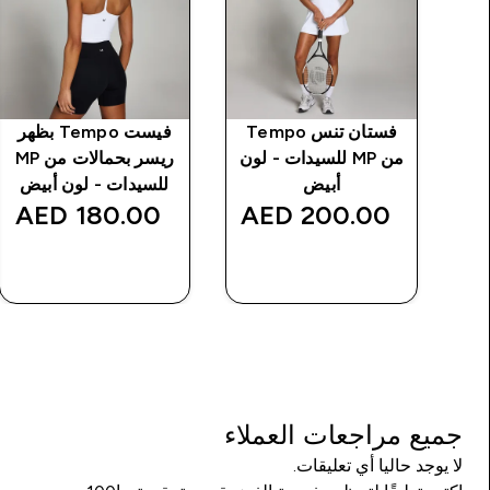
Temp
فستان تنس Tempo
فيست Tempo بظهر
لون
من MP للسيدات - لون
ريسر بحمالات من MP
أبيض
للسيدات - لون أبيض
180.00 AED‎
200.00 AED‎
شراء سريع
شراء سريع
جميع مراجعات العملاء
لا يوجد حاليا أي تعليقات.