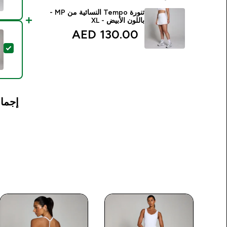
تنورة Tempo النسائية من MP -
باللون الأبيض - XL
130.00 AED‎
تحد
إجمال