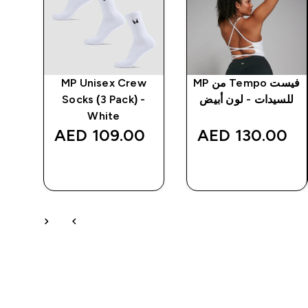
فيست Tempo من MP
MP Unisex Crew
للسيدات - لون أبيض
Socks (3 Pack) -
White
لل
‎
109.00 AED‎
130.00 AED‎
شراء سريع
شراء سريع