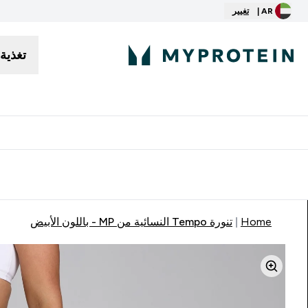
AR |
تغيير
تغذية
توصيل مجاني إبتداء من ٢٥٠ درهم | ٣٠٠ ريال
Home
تنورة Tempo النسائية من MP - باللون الأبيض