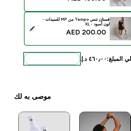
فستان تنس Tempo من MP للسيدات -
لون أسود - XL
يد هذا المنتج - فستان تنس Tempo من MP للسيدات - لون أسود - XL
200.00 AED‎
ي المبلغ:
٤٦٠٫٠٠ د.إ.‏‎
أضف هذه إلى روتينك
موصى به لك