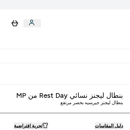
رات
باقات
لا توجد رسوم إضافية عند التوصيل
بنطال ليجنز نسائي Rest Day من MP
بنطال ليجنز جيرسيه بخصر مرتفع
دليل المقاسات
تجربة افتراضية