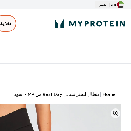
AR |
تغيير
تغذية
الأكثر مبيعاً
ter
⌄
توصيل مجاني إبتداء من ٢٥٠ درهم | ٣٠٠ ريال
Home
بنطال ليجنز نسائي Rest Day من MP - أسود