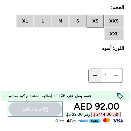
الحجم:
XL
L
M
S
XS
XXS
XXL
اللون: أسود
خصم يصل حتى٣٠٪
| ٥٪ إضافية باستخدام كود محدود
discounted price
92.00 AED‎
مباع بالكامل
كان ‏114.00 د.إ.‏‎
وفر ‏22.00 د.إ.‏‎