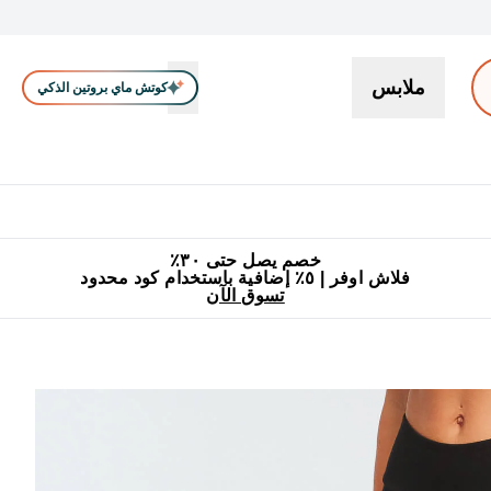
ملابس
كوتش ماي بروتين الذكي
بروتين
سناكات ووجبات خفيفة
كرياتين
فيتامين
نباتي
اكسسوا
En بروتين submenu
جميع منتجات ماي بروتين مناسبة للحلال
٥٪ إضافية مع زجاجة مجانية على طلبك الأول
خصم يصل حتى ٣٠٪
فلاش اوفر | ٥٪ إضافية باستخدام كود محدود
تسوق الآن