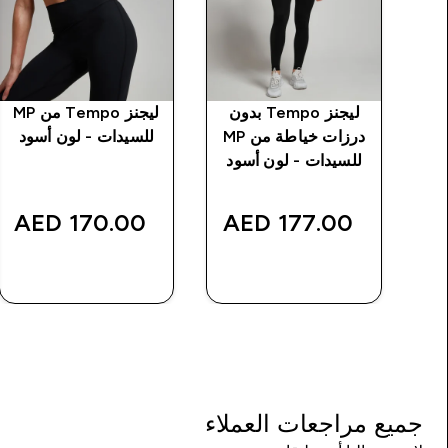
Basics من MP
ليجنز Tempo بدون
ليجنز Tempo من MP
د
درزات خياطة من MP
للسيدات - لون أسود
للسيدات - لون أسود
170.00 AED‎
177.00 AED‎
شراء سريع
شراء سريع
جميع مراجعات العملاء