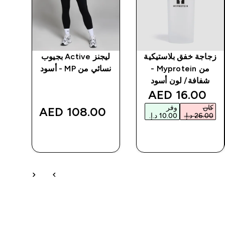
زجاجة خفق بلاستيكية
ليجنز Active بجيوب
من Myprotein -
نسائي من MP - أسود
مكش
شفافة/ لون أسود
discounted price
16.00 AED‎
كان
وفر
‎
108.00 AED‎
شراء سريع
شراء سريع