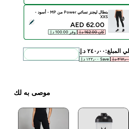
بنطال ليجنز نسائي Power من MP - أسود -
XXS
ديد هذا المنتج - بنطال ليجنز نسائي Power من MP - أسود - XXS
discounted price
62.00 AED‎
كان ‏162.00 د.إ.‏‎
وفر ‏100.00 د.إ.‏‎
ي المبلغ:
٢٤٠٫٠٠ د.إ.‏‎
أضف هذه إلى روتينك
Save ١٢٢٫٠٠ د.إ.‏‎
موصى به لك