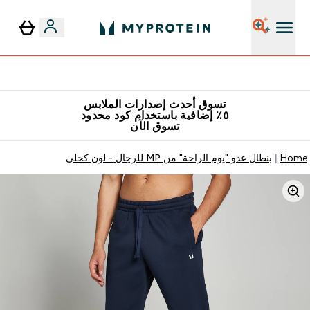
٥٪ إضافية مع زجاجة مجانية على طلبك الأول
تسوق أحدث إصدارات الملابس
٥٪ إضافية باستخدام كود محدود
تسوق الآن
Home
بنطال عدو "يوم الراحة" من MP للرجال - لون كحلي