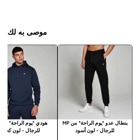
موصى به لك
بنطال عدو "يوم الراحة" من MP
للرجال - لون أسود
للرجال - لون كحلي