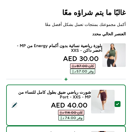
غالبًا ما يتم شراؤه معًا
أكمل مجموعتك بمنتجات تعمل بشكل أفضل معًا
العنصر الحالي محدد
بلوزة رياضية نسائية بدون أكمام Energy من MP ‏-
أخضر داكن - XXS
discounted price
30.00 AED‎
كان ‏87.00 د.إ.‏‎
وفر ‏57.00 د.إ.‏‎
شورت رياضي ضيق بطول كامل للنساء من
MP ‏- Port - XXS
discounted price
40.00 AED‎
تحديد هذا المنتج - شورت رياضي ضيق بطول كامل للنساء من MP ‏- ort - XXS
كان ‏114.00 د.إ.‏‎
وفر ‏74.00 د.إ.‏‎