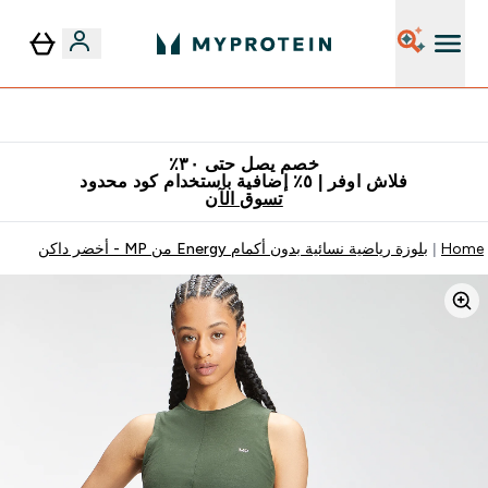
٥٪ إضافية مع زجاجة مجانية على طلبك الأول
خصم يصل حتى ٣٠٪
فلاش اوفر | ٥٪ إضافية باستخدام كود محدود
تسوق الآن
Home
بلوزة رياضية نسائية بدون أكمام Energy من MP ‏- أخضر داكن