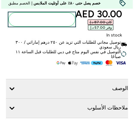
خصم يصل حتى ٨٠٪ على أوتليت الملابس
| الخصم مطبق
discounted price
30.00 AED‎
أضف إلى الحقيبة
كان ‏87.00 د.إ.‏‎
وفر ‏57.00 د.إ.‏‎
In stock
توصيل مجاني للطلبات التي تزيد عن ٢٥٠ درهم إماراتي / ٣٠٠
ريال سعودي
التوصيل في نفس اليوم متاح في دبي للطلبات قبل الساعة ١١
صباحًا
الوصف
ملاحظات الأسلوب