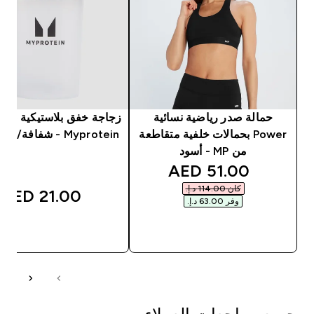
حمالة صدر رياضية نسائية
زجاجة خفق بلاستيكية صغي
Power بحمالات خلفية متقاطعة
Myprotein - شفافة/ لون أسود
من MP - أسود
discounted price
51.00 AED‎
كان ‏114.00 د.إ.‏‎
21.00 AED‎
وفر ‏63.00 د.إ.‏‎
شراء سريع
شراء سريع