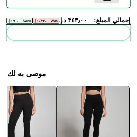
إجمالي المبلغ:
٣٤٣٫٠٠ د.إ.‏‎
Was ٤٣٣٫٠٠ د.إ.‏‎
Save ٩٠٫٠٠ د.إ.‏‎
أضف هذه إلى روتينك
موصى به لك