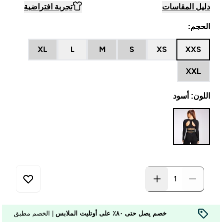
دليل المقاسات
تجربة افتراضية
الحجم:
XL
L
M
S
XS
XXS
XXL
اللون: أسود
خصم يصل حتى ٨٠٪ على أوتليت الملابس
| الخصم مطبق