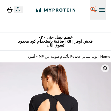
٥٪ إضافية مع زجاجة مجانية على طلبك الأول
خصم يصل حتى ٣٠٪
فلاش اوفر | ٥٪ إضافية باستخدام كود محدود
تسوق الآن
Home
توب نسائي Power بأكمام طويلة من MP - أسود