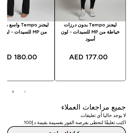
ليجنز Tempo بدون درزات
ليجنز Tempo واسع
خياطة من MP للسيدات - لون
من MP للسيدات - لون أسود
أسود
180.00 AED‎
177.00 AED‎
شراء سريع
شراء سريع
جميع مراجعات العملاء
لا يوجد حاليا أي تعليقات.
اكتب تعليقًا لتحظى بفرصة الفوز بقسيمة بقيمة د.إ100.