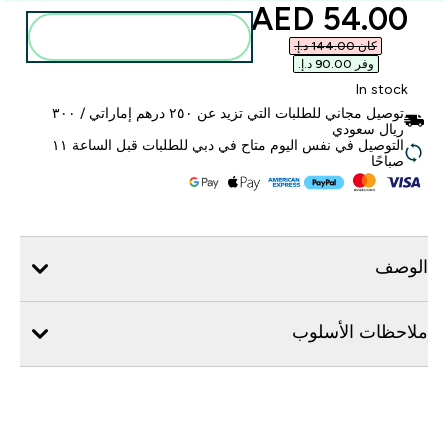
discounted price
54.00 AED‎
أضف إلى الحقيبة
كان ‏144.00 د.إ.‏‎
وفر ‏90.00 د.إ.‏‎
In stock
توصيل مجاني للطلبات التي تزيد عن ٢٥٠ درهم إماراتي / ٣٠٠
ريال سعودي
التوصيل في نفس اليوم متاح في دبي للطلبات قبل الساعة ١١
صباحًا
الوصف
ملاحظات الأسلوب