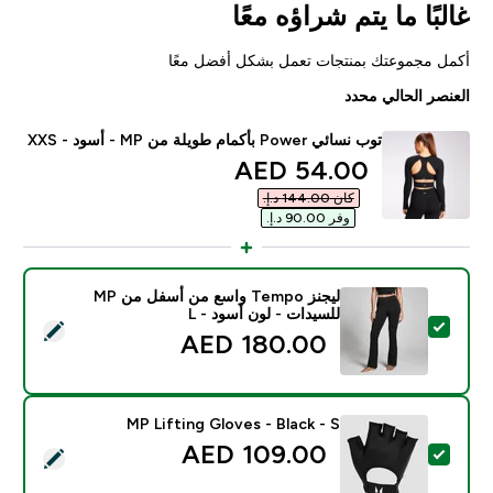
غالبًا ما يتم شراؤه معًا
أكمل مجموعتك بمنتجات تعمل بشكل أفضل معًا
العنصر الحالي محدد
توب نسائي Power بأكمام طويلة من MP - أسود - XXS
discounted price
54.00 AED‎
كان ‏144.00 د.إ.‏‎
وفر ‏90.00 د.إ.‏‎
ليجنز Tempo واسع من أسفل من MP
للسيدات - لون أسود - L
تحديد هذا المنتج - ليجنز Tempo واسع من أسفل من MP للسيدات - لون أسود - L
180.00 AED‎
MP Lifting Gloves - Black - S
109.00 AED‎
تحديد هذا المنتج - MP Lifting Gloves - Black - S