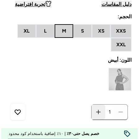
دليل المقاسات
تجربة افتراضية
الحجم:
XL
L
M
S
XS
XXS
XXL
اللون: أبيض
خصم يصل حتى٣٠٪
| ١٠٪ إضافية باستخدام كود محدود