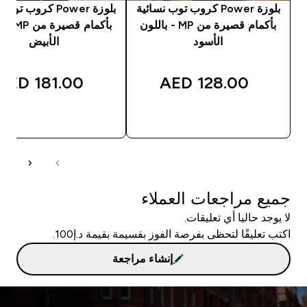
بلوزة Power كروب توب نسائية
بلوزة Power كروب ت
بأكمام قصيرة من MP - باللون
بأكمام قصي
الأسود
الأبيض
181.00 AED‎
128.00 AED‎
شراء سريع
شراء سريع
جميع مراجعات العملاء
لا يوجد حاليا أي تعليقات.
اكتب تعليقًا لتحظى بفرصة الفوز بقسيمة بقيمة د.إ100.
إنشاء مراجعة