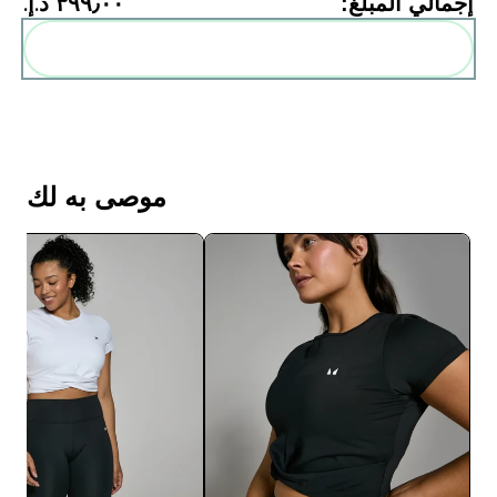
إجمالي المبلغ:
٣٩٩٫٠٠ د.إ.‏‎
أضف هذه إلى روتينك
موصى به لك