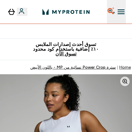
٥٪ إضافية مع زجاجة مجانية على طلبك الأول
تسوق أحدث إصدارات الملابس
١٠٪ إضافية باستخدام كود محدود
تسوق الآن
Home
سترة Power Crop نسائية من MP - باللون الأبيض