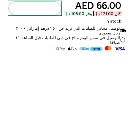
discounted price
66.00 AED‎
أضف إلى الحقيبة
كان ‏171.00 د.إ.‏‎
وفر ‏105.00 د.إ.‏‎
In stock
توصيل مجاني للطلبات التي تزيد عن ٢٥٠ درهم إماراتي / ٣٠٠
ريال سعودي
التوصيل في نفس اليوم متاح في دبي للطلبات قبل الساعة ١١
صباحًا