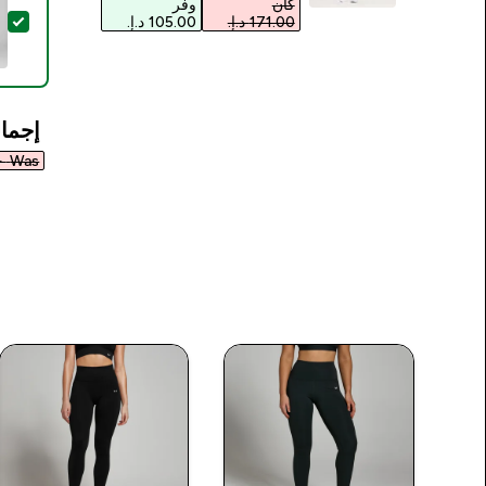
كان
وفر
تحدي
إجمال
Was ٥٨٨٫٠٠ د.إ.‏‎