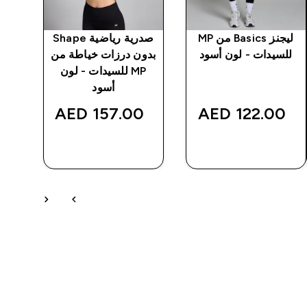
ليجنز Basics من MP
صدرية رياضية Shape
زجا
للسيدات - لون أسود
بدون درزات خياطة من
MP للسيدات - لون
- 
أسود
157.00 AED‎
122.00 AED‎
شراء سريع
شراء سريع