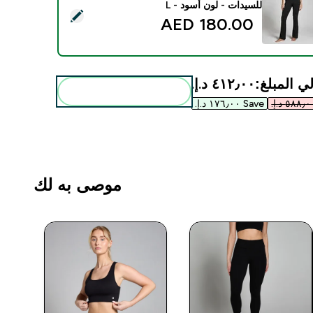
للسيدات - لون أسود - L
د هذا المنتج - ليجنز Tempo واسع من أسفل من MP للسيدات - لون أسود - L
180.00 AED‎
ي المبلغ:
٤١٢٫٠٠ د.إ.‏‎
أضف هذه إلى روتينك
Save ١٧٦٫٠٠ د.إ.‏‎
موصى به لك