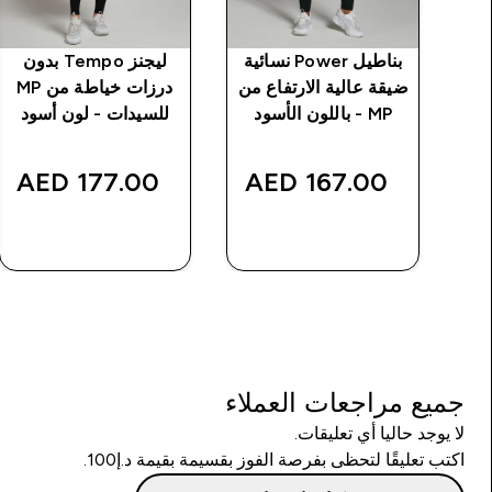
ي
بناطيل Power نسائية
ليجنز Tempo بدون
ن
ضيقة عالية الارتفاع من
درزات خياطة من MP
MP - باللون الأسود
للسيدات - لون أسود
177.00 AED‎
167.00 AED‎
شراء سريع
شراء سريع
جميع مراجعات العملاء
لا يوجد حاليا أي تعليقات.
اكتب تعليقًا لتحظى بفرصة الفوز بقسيمة بقيمة د.إ100.