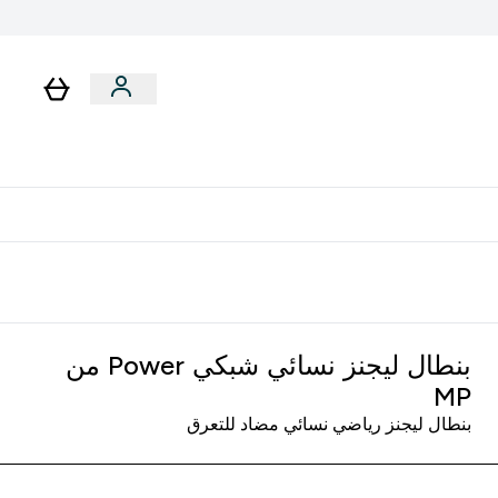
رات
باقات
لا توجد رسوم إضافية عند التوصيل
بنطال ليجنز نسائي شبكي Power من
MP
بنطال ليجنز رياضي نسائي مضاد للتعرق