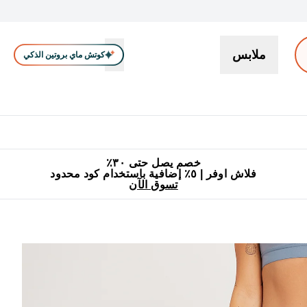
ملابس
كوتش ماي بروتين الذكي
بروتين
سناكات ووجبات خفيفة
كرياتين
فيتامين
نباتي
اكسسوا
En بروتين submenu
جميع منتجات ماي بروتين مناسبة للحلال
٥٪ إضافية مع زجاجة مجانية على طلبك الأول
خصم يصل حتى ٣٠٪
فلاش اوفر | ٥٪ إضافية باستخدام كود محدود
تسوق الآن