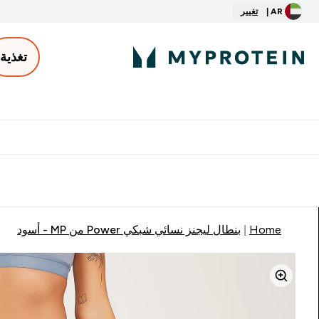
AR |
تغيير
تغذية
الأكثر مبيعاً
ter
⌄
توصيل مجاني إبتداء من ٢٥٠ درهم | ٣٠٠ ريال
Home
بنطال ليجنز نسائي شبكي Power من MP - أسود